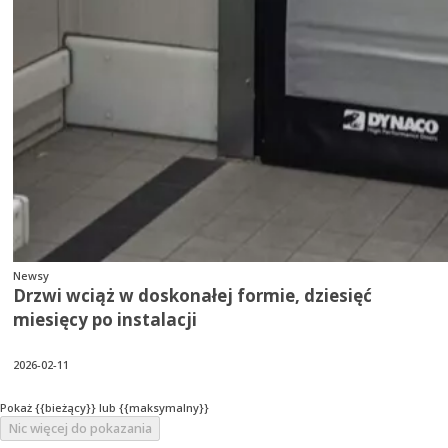
Newsy
Drzwi wciąż w doskonałej formie, dziesięć
miesięcy po instalacji
2026-02-11
Pokaż {{bieżący}} lub {{maksymalny}}
Nic więcej do pokazania