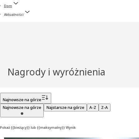
Dom
Aktualności
Nagrody i wyróżnienia
Filtr
Najnowsze na górze
Najnowsze na górze
Najstarsze na górze
A-Z
Z-A
Pokaż {{bieżący}} lub {{maksymalny}} Wynik