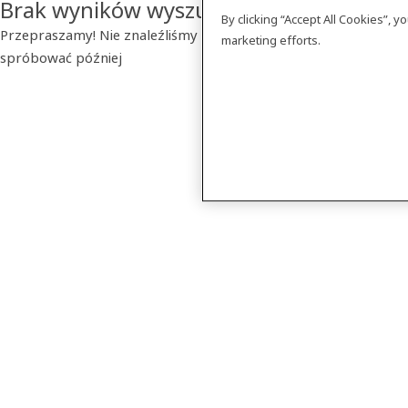
Brak wyników wyszukiwania
By clicking “Accept All Cookies”, 
Przepraszamy! Nie znaleźliśmy szukanego produktu. Prosimy
marketing efforts.
spróbować później