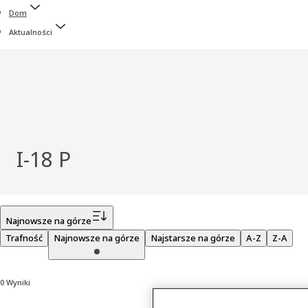
Dom
Aktualności
I-18 P
Filtr
Najnowsze na górze
Trafność
Najnowsze na górze
Najstarsze na górze
A-Z
Z-A
0 Wyniki