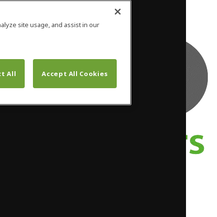
alyze site usage, and assist in our
t All
Accept All Cookies