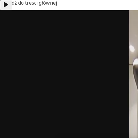
Przejdź do treści głównej
Zostań partnerem
Aktualności
Wsparcie
Poland
Menu
Produkty
Rozwiązania według zastosowań
Dla profesjonalistów
O nas
Skontaktuj się z nami