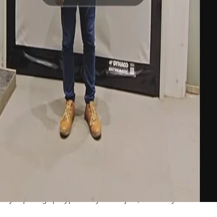
igiena w czystych pomiesz
zczędnych czystych pomieszczeń ISO 6
a brama Dynaco ze względu na zalety w zakresie bezpieczeństwa
ISO 6 zapewnia optymalną wydajność i nienaganną higienę, wyj
, spożywczego i elektronicznego.
maksymalną wydajność. Elastyczna kurtyna z miękkim dnem łączy
alny zapobiega przypadkowym kolizjom, a bezdotykowe otwieran