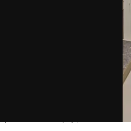
Dom
Aktualności
NEWSY
Maksymalna wydajność i h
Toshi Automation prezentuje drzwi Dynaco do niezawodnych i energoos
2025-10-22
Czytaj dalej
W Toshi Automation Experience Centre prezentowana jest szybk
środowiskach ISO 6.
Szybka brama Dynaco zaprojektowana dla czystych pomieszczeń 
cząstek/m³, co czyni je idealnymi dla sektora farmaceutycznego
Dzięki funkcji samonaprawy gwarantują minimalne przestoje i 
użytkowników i środowisko czystego pomieszczenia. Panel wizu