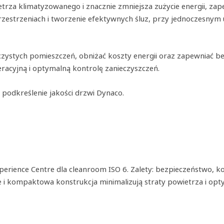
etrza klimatyzowanego i znacznie zmniejsza zużycie energii, z
rzestrzeniach i tworzenie efektywnych śluz, przy jednoczesnym 
ystych pomieszczeń, obniżać koszty energii oraz zapewniać bez
eracyjną i optymalną kontrolę zanieczyszczeń.
 podkreślenie jakości drzwi Dynaco.
erience Centre dla cleanroom ISO 6. Zalety: bezpieczeństwo, ko
e i kompaktowa konstrukcja minimalizują straty powietrza i opty