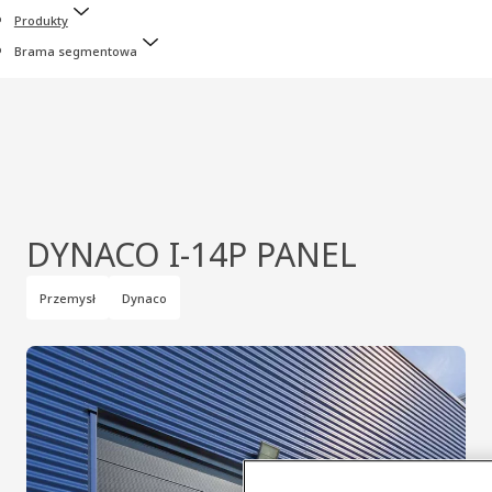
Produkty
Brama segmentowa
DYNACO I-14P PANEL
Przemysł
Dynaco