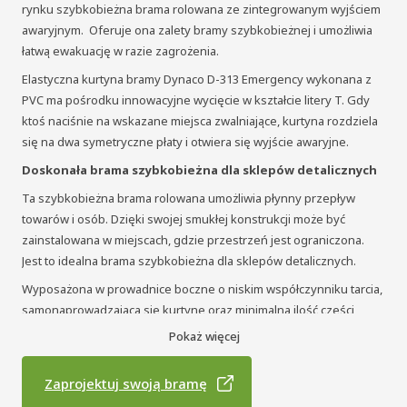
rynku szybkobieżna brama rolowana ze zintegrowanym wyjściem
awaryjnym. Oferuje ona zalety bramy szybkobieżnej i umożliwia
łatwą ewakuację w razie zagrożenia.
Elastyczna kurtyna bramy Dynaco D-313 Emergency wykonana z
PVC ma pośrodku innowacyjne wycięcie w kształcie litery T. Gdy
ktoś naciśnie na wskazane miejsca zwalniające, kurtyna rozdziela
się na dwa symetryczne płaty i otwiera się wyjście awaryjne.
Doskonała brama szybkobieżna dla sklepów detalicznych
Ta szybkobieżna brama rolowana umożliwia płynny przepływ
towarów i osób. Dzięki swojej smukłej konstrukcji może być
zainstalowana w miejscach, gdzie przestrzeń jest ograniczona.
Jest to idealna brama szybkobieżna dla sklepów detalicznych.
Wyposażona w prowadnice boczne o niskim współczynniku tarcia,
samonaprowadzającą się kurtynę oraz minimalną ilość części
zużywalnych, brama rolowana Dynaco D-313 Emergency wymaga
Pokaż więcej
niewielkiej konserwacji. Pozbawiona sztywnych elementów w
płaszczu, ta brama szybkobieżna jest bezpieczna dla personelu i
Zaprojektuj swoją bramę
sprzętu.