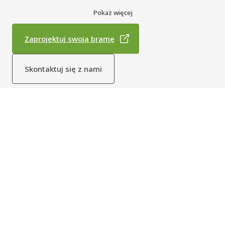
szybkobieżnej zapewnia zwiększony komfort pracowników,
Pokaż więcej
lepszą kontrolę środowiska i oszczędność kosztów energii.
W pełni samonapinająca się, brama szybkobieżna Dynaco S-535
Zaprojektuj swoją bramę
Atex Category 3 Compact automatycznie ponownie wprowadza się
w swoje boczne prowadnice, gdy kurtyna zostanie przypadkowo
wypchnięta.
Skontaktuj się z nami