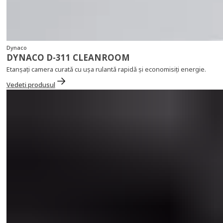
Dynaco
DYNACO D-311 CLEANROOM
Etanșați camera curată cu ușa rulantă rapidă și economisiți energie.
Vedeti produsul