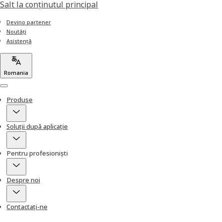
Salt la conţinutul principal
Devino partener
Noutăți
Asistență
Romania
Menu
Produse
Soluții după aplicație
Pentru profesioniști
Despre noi
Contactați-ne