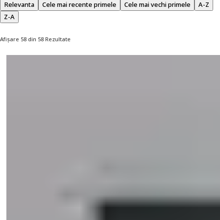
Relevanta
Cele mai recente primele
Cele mai vechi primele
A-Z
Z-A
Afișare 58 din 58 Rezultate