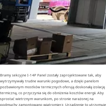
Bramy sekcyjne I-14P Panel zostały zaprojektowane tak, aby
wytrzymywały trudne warunki pogodowe, a dzięki panelom
pozbawionym mostków termicznych oferują doskonałą izolację
termiczną, co przyczynia się do obniżenia kosztów energii. Aby
sprostać wietrznym warunkom, po stronie narażonej na
podmuchy zamontowano wiatromierz. Urządzenie to utrzymuje