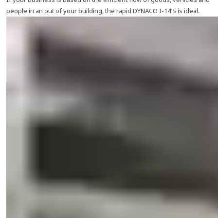
people in an out of your building, the rapid DYNACO I-14 S is ideal.