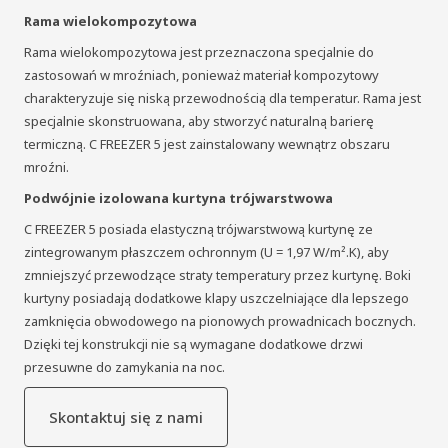
Rama wielokompozytowa
Rama wielokompozytowa jest przeznaczona specjalnie do
zastosowań w mroźniach, ponieważ materiał kompozytowy
charakteryzuje się niską przewodnością dla temperatur. Rama jest
specjalnie skonstruowana, aby stworzyć naturalną barierę
termiczną. C FREEZER 5 jest zainstalowany wewnątrz obszaru
mroźni.
Podwójnie izolowana kurtyna trójwarstwowa
C FREEZER 5 posiada elastyczną trójwarstwową kurtynę ze
zintegrowanym płaszczem ochronnym (U = 1,97 W/m².K), aby
zmniejszyć przewodzące straty temperatury przez kurtynę. Boki
kurtyny posiadają dodatkowe klapy uszczelniające dla lepszego
zamknięcia obwodowego na pionowych prowadnicach bocznych.
Dzięki tej konstrukcji nie są wymagane dodatkowe drzwi
przesuwne do zamykania na noc.
Skontaktuj się z nami