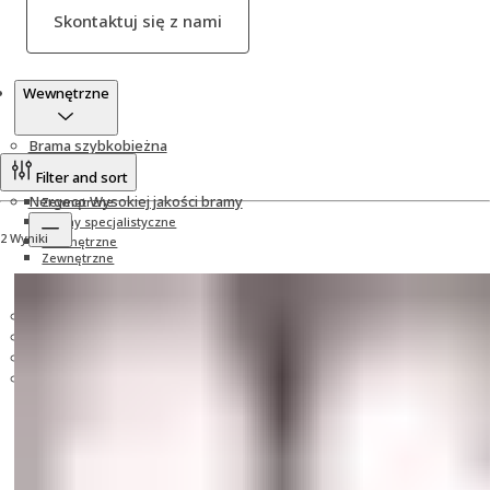
Skontaktuj się z nami
Produkty
Wewnętrzne
Brama szybkobieżna
Filter and sort
Nergeco Wysokiej jakości bramy
Zewnętrzne
Bramy specjalistyczne
2 Wyniki
Wewnętrzne
Zewnętrzne
Bramy specjalistyczne
Wewnętrzne
Brama segmentowa
Brama twarda
Łączność
Opcje