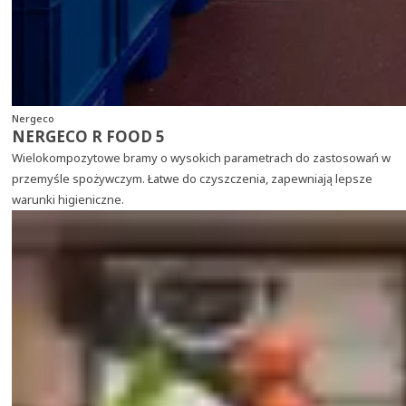
Nergeco
NERGECO R FOOD 5
Wielokompozytowe bramy o wysokich parametrach do zastosowań w
przemyśle spożywczym. Łatwe do czyszczenia, zapewniają lepsze
warunki higieniczne.