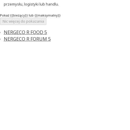
przemysłu, logistyki lub handlu.
Pokaż {{bieżący}} lub {{maksymalny}}
Nic więcej do pokazania
NERGECO R FOOD 5
NERGECO R FORUM 5