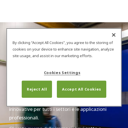
By clicking “Accept All Cookies”, you agree to the storing of
Applicazioni
cookies on your device to enhance site navigation, analyze
site usage, and assist in our marketing efforts.
Cookies Settings
Le porte rapide Dynaco e Nergeco vi aiutano ad
ottimizzare le vostre operazioni quotidiane ed i
Reject All
Accept All Cookies
flussi di materiale, indipendentemente dal
settore nel quale operate. Forniamo porte rapide
innovative per tutti i settori e le applicazioni
professionali.