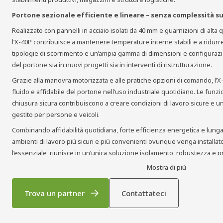
Portone sezionale efficiente e lineare – senza complessità s
Realizzato con pannelli in acciaio isolati da 40 mm e guarnizioni di alta qu
l’X‑40P contribuisce a mantenere temperature interne stabili e a ridurre
tipologie di scorrimento e un’ampia gamma di dimensioni e configurazi
del portone sia in nuovi progetti sia in interventi di ristrutturazione.
Grazie alla manovra motorizzata e alle pratiche opzioni di comando, l
fluido e affidabile del portone nell’uso industriale quotidiano. Le funzio
chiusura sicura contribuiscono a creare condizioni di lavoro sicure e u
gestito per persone e veicoli.
Combinando affidabilità quotidiana, forte efficienza energetica e lunga 
ambienti di lavoro più sicuri e più convenienti ovunque venga installato
l’essenziale, riunisce in un’unica soluzione isolamento, robustezza e p
giorno.
Mostra di più
Trova un partner
Contattateci