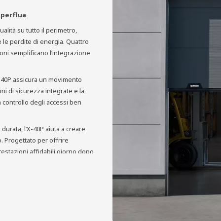
uperflua
alità su tutto il perimetro,
 le perdite di energia. Quattro
oni semplificano l’integrazione
’X‑40P assicura un movimento
ni di sicurezza integrate e la
n controllo degli accessi ben
durata, l’X‑40P aiuta a creare
. Progettato per offrire
restazioni affidabili giorno dopo