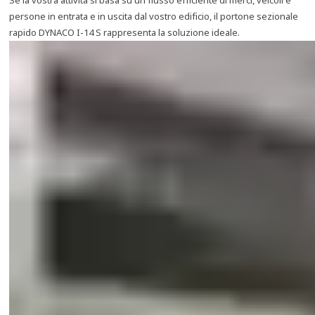
Se la vostra attività si basa su un flusso efficiente di merci, veicoli e
persone in entrata e in uscita dal vostro edificio, il portone sezionale
rapido DYNACO I-14 S rappresenta la soluzione ideale.