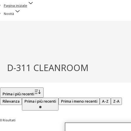
Pagina iniziale
Novità
D-311 CLEANROOM
Filtro
Prima i più recenti
Rilevanza
Prima i più recenti
Prima i meno recenti
A-Z
Z-A
0 Risultati