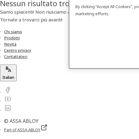
Nessun risultato trovato
By clicking “Accept All Cookies”, 
Siamo spiacenti! Non riusciamo a trovare nessun prodotto.
marketing efforts.
Tornate a trovarci più avanti!
Chi siamo
Prodotti
Novità
Centro privacy
Contattateci
Italian
© ASSA ABLOY
Part of ASSA ABLOY