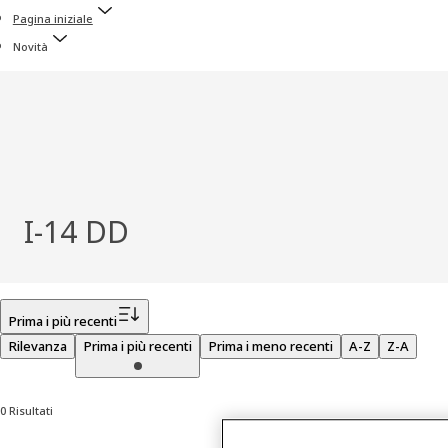
Pagina iniziale
Novità
I-14 DD
Filtro
Prima i più recenti
Rilevanza
Prima i più recenti
Prima i meno recenti
A-Z
Z-A
0 Risultati