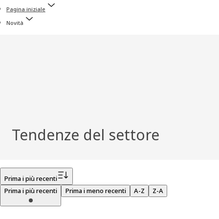
Pagina iniziale
Novità
Tendenze del settore
Filtro
Prima i più recenti
Prima i più recenti
Prima i meno recenti
A-Z
Z-A