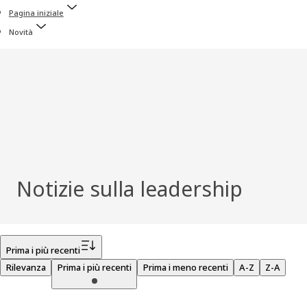
Pagina iniziale
Novità
Notizie sulla leadership
Filtro
Prima i più recenti
Rilevanza
Prima i più recenti
Prima i meno recenti
A-Z
Z-A