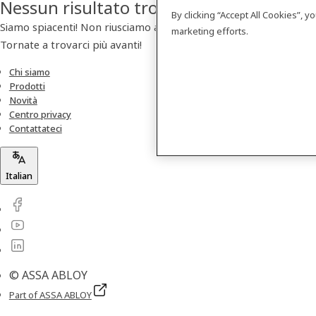
Nessun risultato trovato
By clicking “Accept All Cookies”, 
Siamo spiacenti! Non riusciamo a trovare nessun prodotto.
marketing efforts.
Tornate a trovarci più avanti!
Chi siamo
Prodotti
Novità
Centro privacy
Contattateci
Italian
© ASSA ABLOY
Part of ASSA ABLOY