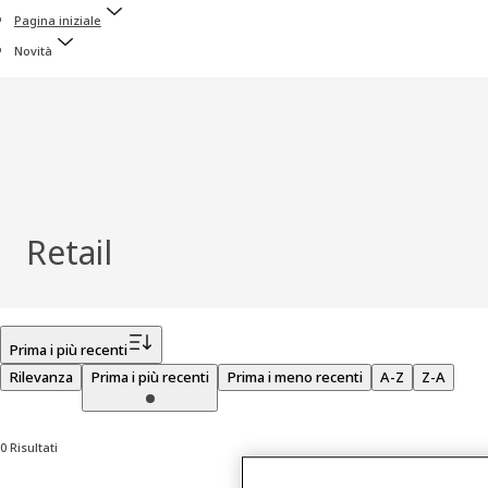
Pagina iniziale
Novità
Retail
Filtro
Prima i più recenti
Rilevanza
Prima i più recenti
Prima i meno recenti
A-Z
Z-A
0 Risultati