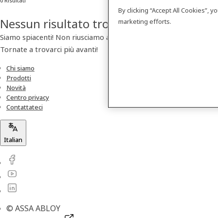
0 Risultati
By clicking “Accept All Cookies”, 
Nessun risultato trovato
marketing efforts.
Siamo spiacenti! Non riusciamo a trovare nessun prodotto.
Tornate a trovarci più avanti!
Chi siamo
Prodotti
Novità
Centro privacy
Contattateci
Italian
© ASSA ABLOY