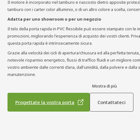
Il motore è incorporato nel tamburo e nascosto dietro apposite protez
tamburo con i carter color alluminio, o di un altro colore a scelta, cons
Adatta per uno showroom o per un negozio
Il telo della porta rapida in PVC flessibile può essere stampato con le i
promozioni, migliorando l'esperienza di acquisto dei vostri clienti. Priva 
questa porta rapida è intrinsecamente sicura.
Grazie alla velocità dei cicli di apertura/chiusura ed alla perfetta ten
notevole risparmio energetico, flussi di traffico fluidi e un migliore co
vostro ambiente dalle correnti d’aria, dall'umidità, dalla polvere e dalla
manutenzione.
Mostra di più
Progettate la vostra porta
Contattateci