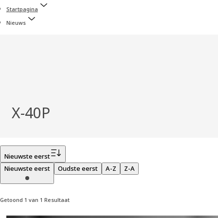
Startpagina
Nieuws
X‑40P
Filter
Nieuwste eerst
Nieuwste eerst
Oudste eerst
A-Z
Z-A
Getoond 1 van 1 Resultaat