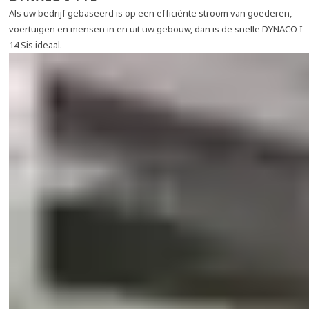
Als uw bedrijf gebaseerd is op een efficiënte stroom van goederen,
voertuigen en mensen in en uit uw gebouw, dan is de snelle DYNACO I-
14 Sis ideaal.