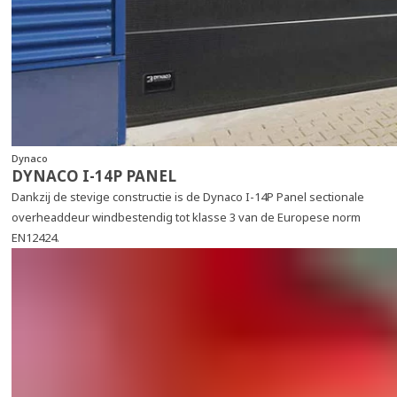
Dynaco
DYNACO I-14P PANEL
Dankzij de stevige constructie is de Dynaco I-14P Panel sectionale
overheaddeur windbestendig tot klasse 3 van de Europese norm
EN12424.