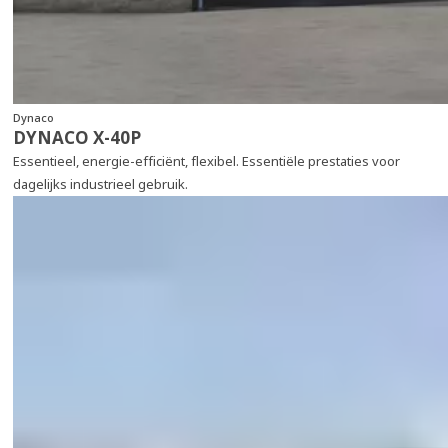
Dynaco
DYNACO X‑40P
Essentieel, energie‑efficiënt, flexibel. Essentiële prestaties voor
dagelijks industrieel gebruik.