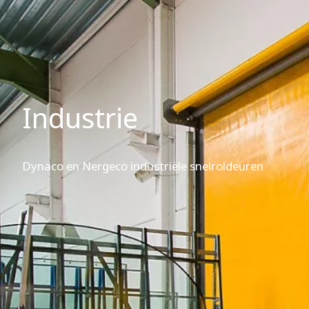
Industrie
Dynaco en Nergeco industriële snelroldeuren