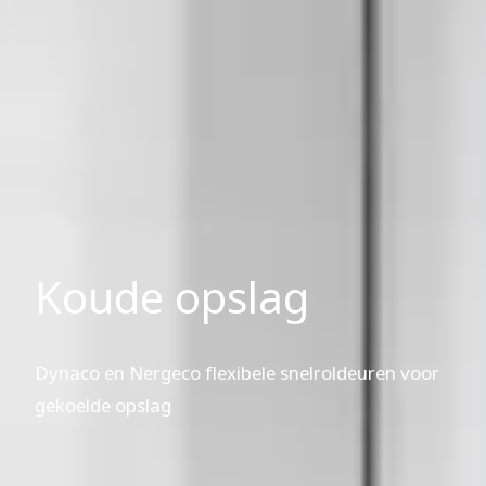
Koude opslag
Dynaco en Nergeco flexibele snelroldeuren voor
gekoelde opslag