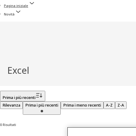
Pagina iniziale
Novità
Excel
Filtro
Prima i più recenti
Rilevanza
Prima i più recenti
Prima i meno recenti
A-Z
Z-A
0 Risultati