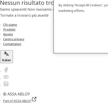
Nessun risultato trovato
By clicking “Accept All Cookies”, 
Siamo spiacenti! Non riusciamo a trovare nessun prodotto.
marketing efforts.
Tornate a trovarci più avanti!
Chi siamo
Prodotti
Novità
Centro privacy
Contattateci
Italian
© ASSA ABLOY
Part of ASSA ABLOY