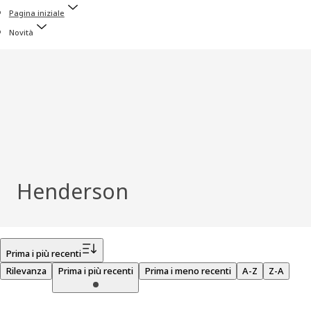
Pagina iniziale
Novità
Henderson
Filtro
Prima i più recenti
Rilevanza
Prima i più recenti
Prima i meno recenti
A-Z
Z-A