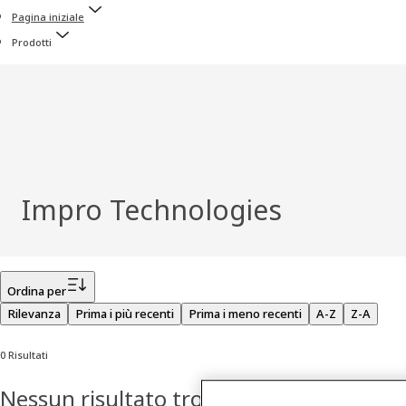
Pagina iniziale
Prodotti
Impro Technologies
Filtro
Ordina per
Rilevanza
Prima i più recenti
Prima i meno recenti
A-Z
Z-A
0 Risultati
Nessun risultato trovato