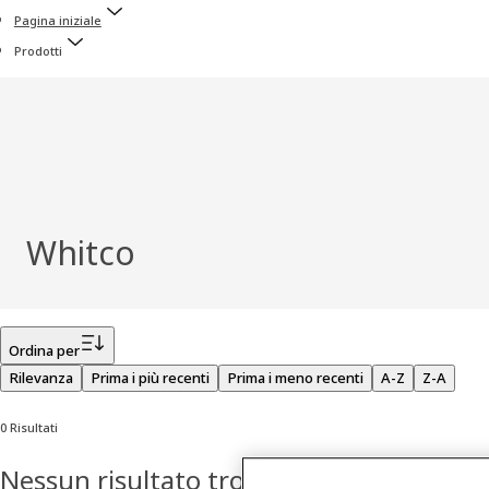
Pagina iniziale
Prodotti
Whitco
Filtro
Ordina per
Rilevanza
Prima i più recenti
Prima i meno recenti
A-Z
Z-A
0 Risultati
Nessun risultato trovato