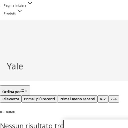
Pagina iniziale
Prodotti
Yale
Filtro
Ordina per
Rilevanza
Prima i più recenti
Prima i meno recenti
A-Z
Z-A
0 Risultati
Nessun risultato trovato