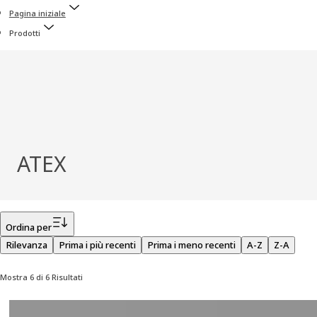
Pagina iniziale
Prodotti
ATEX
Filtro
Ordina per
Rilevanza
Prima i più recenti
Prima i meno recenti
A-Z
Z-A
Mostra 6 di 6 Risultati