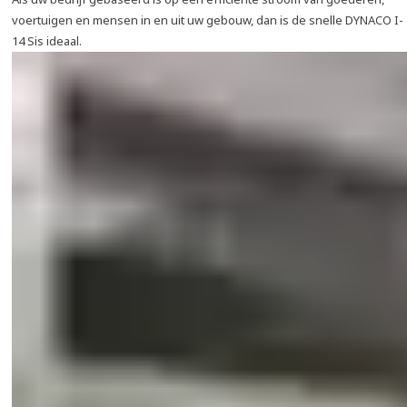
voertuigen en mensen in en uit uw gebouw, dan is de snelle DYNACO I-
14 Sis ideaal.