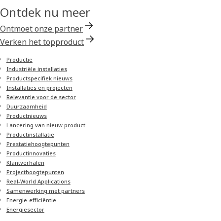
Ontdek nu meer
Ontmoet onze partner
Verken het topproduct
Productie
Industriële installaties
Productspecifiek nieuws
Installaties en projecten
Relevantie voor de sector
Duurzaamheid
Product­nieuws
Lancering van nieuw product
Productinstallatie
Prestatiehoogtepunten
Product­innovaties
Klantverhalen
Project­hoogtepunten
Real-World Applications
Samenwerking met partners
Energie-efficiëntie
Energiesector