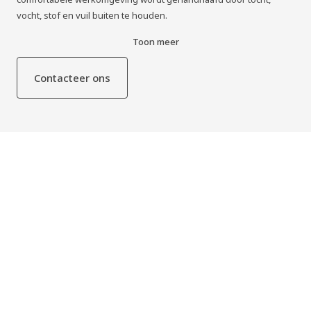
vocht, stof en vuil buiten te houden.
Ontdek de duurzaamheid, de efficiëntie en het
Toon meer
gebruiksvriendelijke ontwerp van de Dynaco E-231 EXT, de
perfecte oplossing voor uw buitendeuren.
Contacteer ons