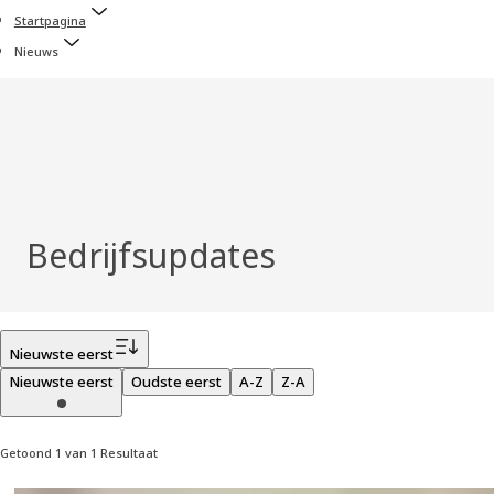
Startpagina
Nieuws
Bedrijfsupdates
Filter
Nieuwste eerst
Nieuwste eerst
Oudste eerst
A-Z
Z-A
Getoond 1 van 1 Resultaat