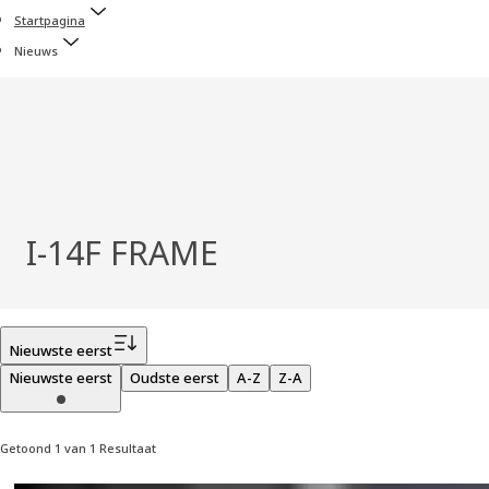
Startpagina
Nieuws
I-14F FRAME
Filter
Nieuwste eerst
Nieuwste eerst
Oudste eerst
A-Z
Z-A
Getoond 1 van 1 Resultaat