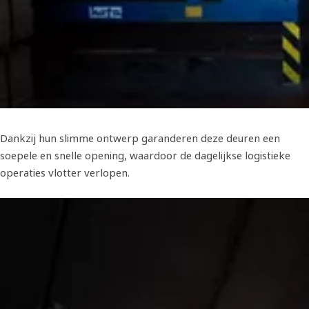
Dankzij hun slimme ontwerp garanderen deze deuren een
soepele en snelle opening, waardoor de dagelijkse logistieke
operaties vlotter verlopen.