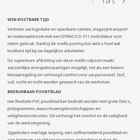
1
of
5
WIN KOSTBARE TIJD
Verbeter uw logistieke en openbare ruimtes, magazijntransport
en materiaalstroom met een DYNACO D-311 snelroldeur voor
intern gebruik. Dankzij de snelle poortcyclus wint u heel wat
kostbare tijd bij uw dagelijkse activiteiten
De superieure afdichting van deze snelle rolpoort maakt
aanzienlijke energiebesparingen mogelijk, net als een betere
klimaatregeling en verhoogd comfort voor uw personeel. Stof,
vuil, vocht en tocht worden geweerd van de werkvloer.
BEDRUKBAAR POORTBLAD
Het flexibele PVC poortblad kan bedrukt worden met grote foto's,
pictogrammen, waarschuwingsboodschappen en
veiligheidsinstructies. Dit verhoogt het comfort en de veiligheid
van de werkomgeving.
Zijgeleiders met lage wrijving, een zelfherstellend poortblad en
een minimum aan slijtagegevoelige onderdelen maken de