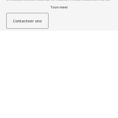
en houdt tocht, vocht, stof en vuil buiten.
Toon meer
Contacteer ons