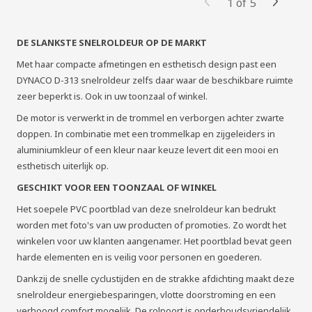
1
of
5
DE SLANKSTE SNELROLDEUR OP DE MARKT
Met haar compacte afmetingen en esthetisch design past een
DYNACO D-313 snelroldeur zelfs daar waar de beschikbare ruimte
zeer beperkt is. Ook in uw toonzaal of winkel.
De motor is verwerkt in de trommel en verborgen achter zwarte
doppen. In combinatie met een trommelkap en zijgeleiders in
aluminiumkleur of een kleur naar keuze levert dit een mooi en
esthetisch uiterlijk op.
GESCHIKT VOOR EEN TOONZAAL OF WINKEL
Het soepele PVC poortblad van deze snelroldeur kan bedrukt
worden met foto's van uw producten of promoties. Zo wordt het
winkelen voor uw klanten aangenamer. Het poortblad bevat geen
harde elementen en is veilig voor personen en goederen.
Dankzij de snelle cyclustijden en de strakke afdichting maakt deze
snelroldeur energiebesparingen, vlotte doorstroming en een
verhoogd comfort mogelijk. De rolpoort is onderhoudsvriendelijk