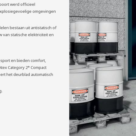
ort werd officieel
n explosiegevoelige omgevingen
delen bestaan uit antistatisch of
an statische elektriciteit en
s­port en bieden comfort,
 Atex Category 2* Compact
eert het deurblad automatisch
g.