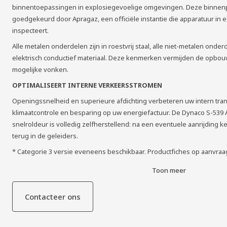
binnentoepassingen in explosiegevoelige omgevingen. Deze binnenpo
goedgekeurd door Apragaz, een officiële instantie die apparatuur i
inspecteert.
Alle metalen onderdelen zijn in roestvrij staal, alle niet-metalen onder
elektrisch conductief materiaal. Deze kenmerken vermijden de opbouw v
mogelijke vonken.
OPTIMALISEERT INTERNE VERKEERSSTROMEN
Openingssnelheid en superieure afdichting verbeteren uw intern tran
klimaatcontrole en besparing op uw energiefac­tuur. De Dynaco S-539
snelroldeur is volledig zelfherstellend: na een eventuele aanrijding k
terug in de geleiders.
* Categorie 3 versie eveneens beschikbaar. Productfiches op aanvraa
Toon meer
Contacteer ons