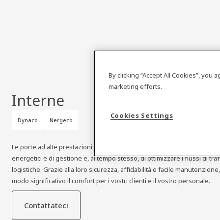
By clicking “Accept All Cookies”, you 
marketing efforts.
Interne
Cookies Settings
Dynaco
Nergeco
Le porte ad alte prestazioni Dynaco e Nergeco per applicazioni interne 
energetici e di gestione e, al tempo stesso, di ottimizzare i flussi di traf
logistiche. Grazie alla loro sicurezza, affidabilità e facile manutenzio
modo significativo il comfort per i vostri clienti e il vostro personale.
Contattateci