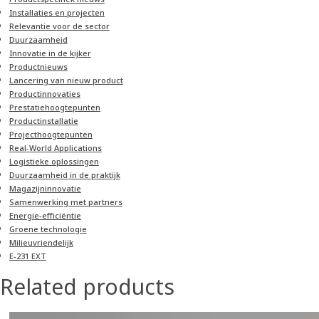
Installaties en projecten
Relevantie voor de sector
Duurzaamheid
Innovatie in de kijker
Product­nieuws
Lancering van nieuw product
Product­innovaties
Prestatiehoogtepunten
Productinstallatie
Project­hoogtepunten
Real-World Applications
Logistieke oplossingen
Duurzaamheid in de praktijk
Magazijninnovatie
Samenwerking met partners
Energie-efficiëntie
Groene technologie
Milieuvriendelijk
E-231 EXT
Related products