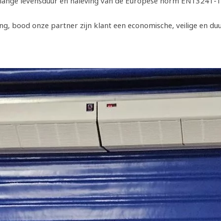
en lange levensduur en naleving van de Europese norm EN13241-1, 
, bood onze partner zijn klant een economische, veilige en duur