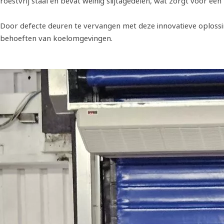
roestvrij staal en bevat weinig slijtagedelen, wat zorgt voor e
Door defecte deuren te vervangen met deze innovatieve oplossing
behoeften van koelomgevingen.