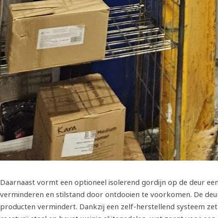
Daarnaast vormt een optioneel isolerend gordijn op de deur een
verminderen en stilstand door ontdooien te voorkomen. De deur i
producten vermindert. Dankzij een zelf-herstellend systeem zet