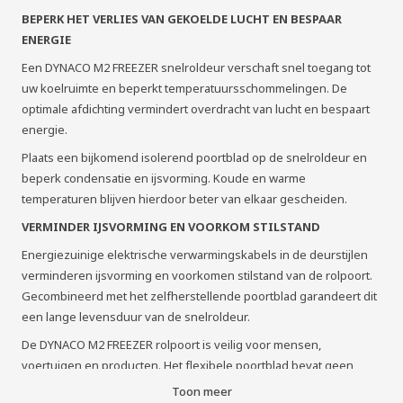
BEPERK HET VERLIES VAN GEKOELDE LUCHT EN BESPAAR
ENERGIE
Een DYNACO M2 FREEZER snelroldeur verschaft snel toegang tot
uw koelruimte en beperkt temperatuursschommelingen. De
optimale afdichting vermindert overdracht van lucht en bespaart
energie.
Plaats een bijkomend isolerend poortblad op de snelroldeur en
beperk condensatie en ijsvorming. Koude en warme
temperaturen blijven hierdoor beter van elkaar gescheiden.
VERMINDER IJSVORMING EN VOORKOM STILSTAND
Energiezuinige elektrische verwarmingskabels in de deurstijlen
verminderen ijsvorming en voorkomen stilstand van de rolpoort.
Gecombineerd met het zelfherstellende poortblad garandeert dit
een lange levensduur van de snelroldeur.
De DYNACO M2 FREEZER rolpoort is veilig voor mensen,
voertuigen en producten. Het flexibele poortblad bevat geen
harde elementen. Zo vermijdt u ongevallen en schade.
Toon meer