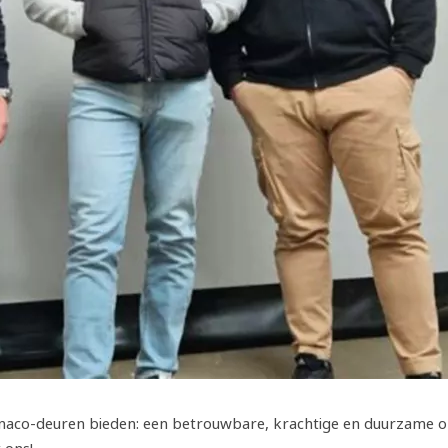
naco-deuren bieden: een betrouwbare, krachtige en duurzame opl