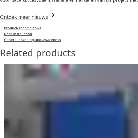
voor deze succesvolle installatie en het delen van dit project met
Ontdek meer nieuws
Product-specific news
Door installation
General branding and awareness
Related products