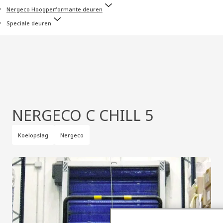
Nergeco Hoogperformante deuren
Speciale deuren
NERGECO C CHILL 5
Koelopslag
Nergeco